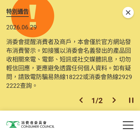
特別通告
關閉
2026.06.29
消委會提醒消費者及商戶，本會僅於官方網站發
布消費警示。如接獲以消委會名義發出的產品回
收相關來電、電郵、短訊或社交媒體訊息，切勿
輕信回應，更應避免透露任何個人資料。如有疑
問，請致電防騙易熱線18222或消委會熱線2929
2222查詢。
1
/
2
上一個
下一個
開
Skip to main content
目
消費者委員會