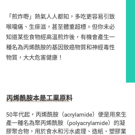
「煎炸嘢」熱氣人人都知，多吃更容易引致
喉嚨痛、生痱滋，甚至體重超標。但你未必
知道某些食物經高溫煎炸後，有機會產生一
種名為丙烯酰胺的基因致癌物質和神經毒性
物質，大大危害健康！
文章內容
丙烯酰胺本是工業原料
50年代起，丙烯酰胺（acrylamide）便是用來生
產一種名為聚丙烯酰胺（polyacrylamide）的凝
膠聚合物，用於食水和污水處理、造紙、塑膠業