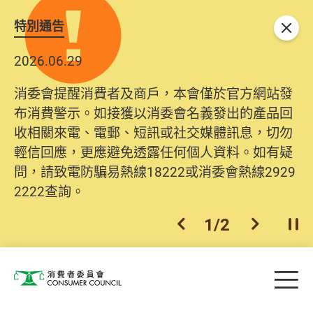
特別通告
關閉
2026.06.29
消委會提醒消費者及商戶，本會僅於官方網站發
布消費警示。如接獲以消委會名義發出的產品回
收相關來電、電郵、短訊或社交媒體訊息，切勿
輕信回應，更應避免透露任何個人資料。如有疑
問，請致電防騙易熱線18222或消委會熱線2929
2222查詢。
1
/
2
上一個
下一個
開
Skip to main content
目
消費者委員會