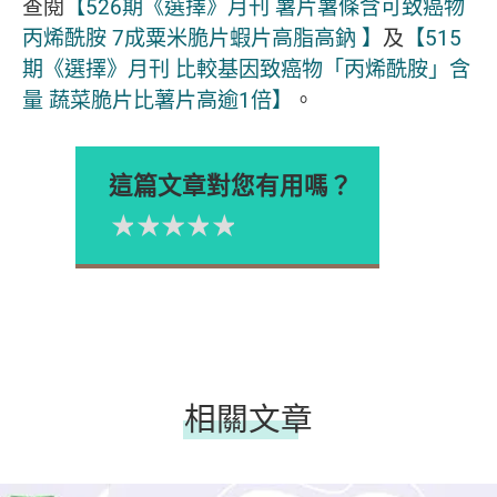
查閱
【526期《選擇》月刊 薯片薯條含可致癌物
丙烯酰胺 7成粟米脆片蝦片高脂高鈉 】
及
【515
期《選擇》月刊 比較基因致癌物「丙烯酰胺」含
量 蔬菜脆片比薯片高逾1倍】
。
這篇文章對您有用嗎？
1星
2星
3星
4星
5星
Please rate
相關文章