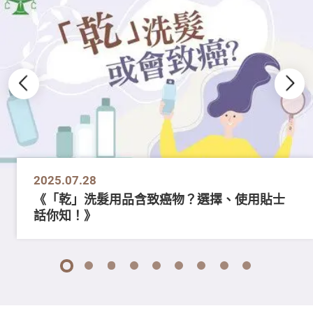
2025.07.28
《「乾」洗髮用品含致癌物？選擇、使用貼士
話你知！》
1
2
3
4
5
6
7
8
9