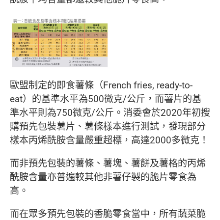
歐盟制定的即食薯條（French fries, ready-to-
eat）的基準水平為500微克/公斤，而薯片的基
準水平則為750微克/公斤。消委會於2020年初搜
購預先包裝薯片、薯條樣本進行測試，發現部分
樣本丙烯酰胺含量嚴重超標，高達2000多微克！
而非預先包裝的薯條、薯塊、薯餅及薯格的丙烯
酰胺含量亦普遍較其他非薯仔製的脆片零食為
高。
而在眾多預先包裝的香脆零食當中，所有蔬菜脆