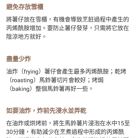
避免存放雪櫃
將薯仔放在雪櫃，有機會導致烹飪過程中產生的
丙烯酰胺增加。要防止薯仔發芽，只需將它放在
陰涼地方就好。
盡量少炸
油炸（frying）薯仔會產生最多丙烯酰胺；乾烤
（roasting）馬鈴薯切片會較好；烤焗
（baking）整個馬鈴薯再好一些。
如要油炸，炸前先浸水並弄乾
在油炸或烘烤前，將生馬鈴薯片浸泡在水中15至
30分鐘，有助減少在烹煮過程中形成的丙烯酰