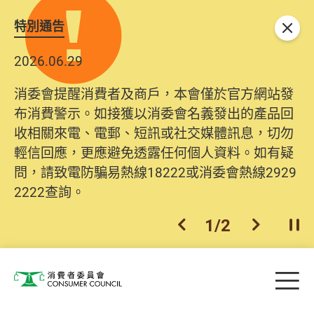
特別通告
關閉
2026.06.29
消委會提醒消費者及商戶，本會僅於官方網站發
布消費警示。如接獲以消委會名義發出的產品回
收相關來電、電郵、短訊或社交媒體訊息，切勿
輕信回應，更應避免透露任何個人資料。如有疑
問，請致電防騙易熱線18222或消委會熱線2929
2222查詢。
1
/
2
上一個
下一個
開
Skip to main content
目
消費者委員會