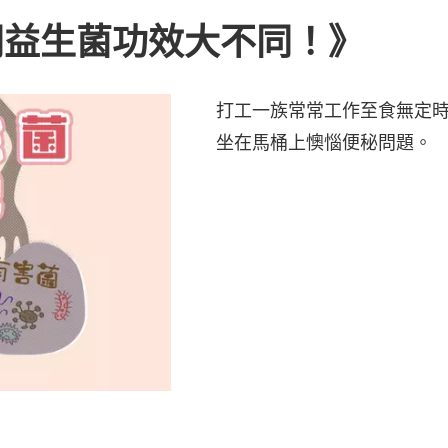
同益生菌功效大不同！》
打工一族常常工作至食無定
坐在馬桶上懊惱便秘問題。