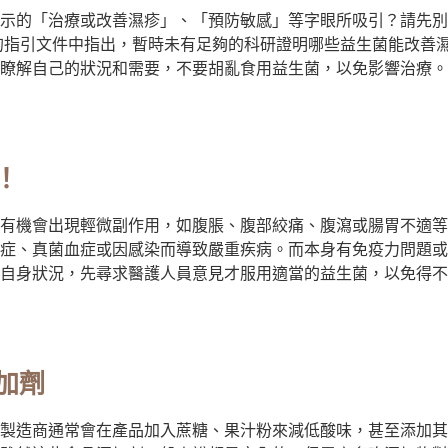
示的「治療或改善濕疹」、「預防敏感」等字眼所吸引？請先別
表的指引文件中指出，暫時未有足夠的科研證明哪些益生菌能改善
瞭解自己的狀況和需要，不要胡亂食用益生菌，以免影響治療。
！
有機會出現輕微副作用，如腹脹、腹部絞痛、腹瀉或腸胃不適等
症、真菌血症或因感染而導致嚴重疾病。而本身有免疫力問題或
自身狀況，先尋求醫護人員意見才服用適當的益生菌，以免得不
加劑
製造商通常會在產品加入蔗糖、果汁粉來減低酸味，甚至添加其