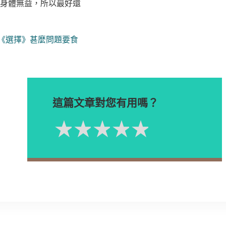
身體無益，所以最好還
期《選擇》甚麼問題要食
這篇文章對您有用嗎？
1星
2星
3星
4星
5星
Please rate