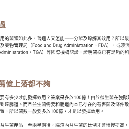
過
用的菌類如此多，普通人又怎能一一分辨及瞭解其效用？所以最
管理局（Food and Drug Administration，FDA），
Goods Administration，TGA）等國際機構認證，證明菌株已有足
萬億上落都不夠
要有多少才能發揮效用？答案是多於100億！由於益生菌在強酸
到達腸道。而且益生菌需要和腸道內本已存在的有害菌及條件致
置，所以菌數一般要多於100億，才足以發揮效用。
益生菌產品一至兩星期後，腸道內益生菌的比例才會慢慢提高，