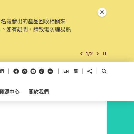
關閉特別通告
會名義發出的產品回收相關來
料。如有疑問，請致電防騙易熱
1
/
2
上一個
下一個
開始/暫停幻燈
Facebook
Instagram
Youtube
抖音
領英
分享到
開啟搜尋框
們
EN
简
資源中心
關於我們