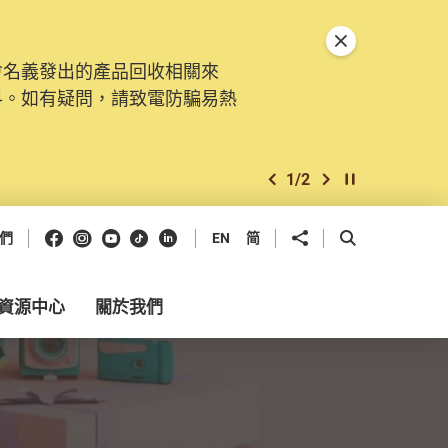
關閉特別通告
會名義發出的產品回收相關來
料。如有疑問，請致電防騙易熱
1
/
2
上一個
下一個
開始/暫停幻燈
Facebook
Instagram
Youtube
抖音
領英
分享到
開啟搜尋框
們
EN
简
資源中心
關於我們