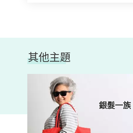
其他主題
煮意
銀髮一族