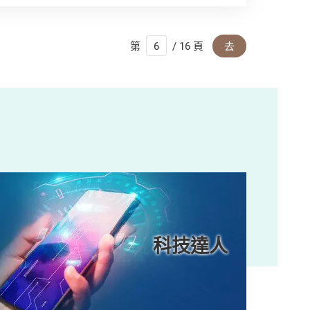
第
/ 16 頁
去
科技達人