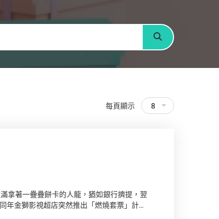
搜尋
每頁顯示
8
迫滿拿著一疊疊餅卡的人龍，猶如銀行擠提，翌
同年金獅影視超店突然推出「燃燒套票」計
消委會當年就事件接獲近2,500宗投訴，涉及