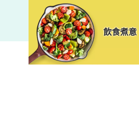
一族
飲食煮意