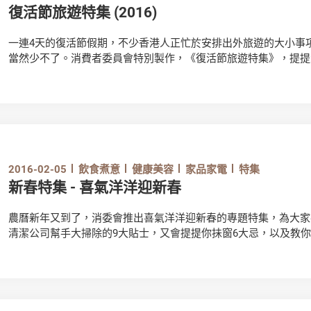
復活節旅遊特集 (2016)
一連4天的復活節假期，不少香港人正忙於安排出外旅遊的大小事項 
當然少不了。消費者委員會特別製作，《復活節旅遊特集》，提提
消費小貼士，以至買潛水保險應注意的地方，讓大家度過一個愉快
2016-02-05
飲食煮意
健康美容
家品家電
特集
新春特集 - 喜氣洋洋迎新春
農曆新年又到了，消委會推出喜氣洋洋迎新春的專題特集，為大家
清潔公司幫手大掃除的9大貼士，又會提提你抺窗6大忌，以及教
外，新春期間如何食得健康亦非常重要，我們為你奉上吃賀年食品
節。