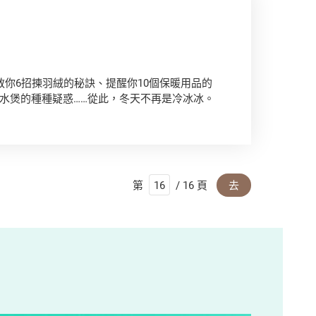
教你6招揀羽絨的秘訣、提醒你10個保暖用品的
水煲的種種疑惑……從此，冬天不再是冷冰冰。
第
/ 16 頁
去