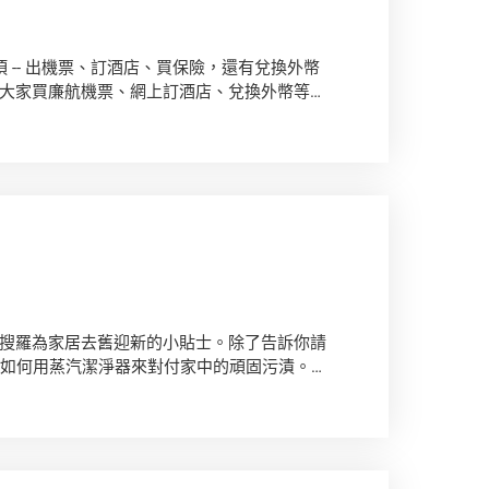
-- 出機票、訂酒店、買保險，還有兌換外幣
大家買廉航機票、網上訂酒店、兌換外幣等的
的復活節假期。
搜羅為家居去舊迎新的小貼士。除了告訴你請
你如何用蒸汽潔淨器來對付家中的頑固污漬。另
的溫馨提示，讓你和親友度過一個愉快的春