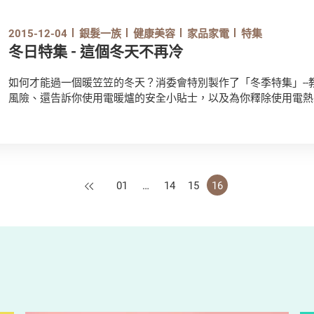
2015-12-04
銀髮一族
健康美容
家品家電
特集
冬日特集 - 這個冬天不再冷
如何才能過一個暖笠笠的冬天？消委會特別製作了「冬季特集」--
風險、還告訴你使用電暖爐的安全小貼士，以及為你釋除使用電熱
上一頁
01
…
14
15
16