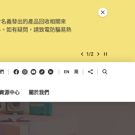
關閉特別通告
會名義發出的產品回收相關來
料。如有疑問，請致電防騙易熱
1
/
2
上一個
下一個
開始/暫停幻燈
Facebook
Instagram
Youtube
抖音
領英
分享到
開啟搜尋框
們
EN
简
資源中心
關於我們