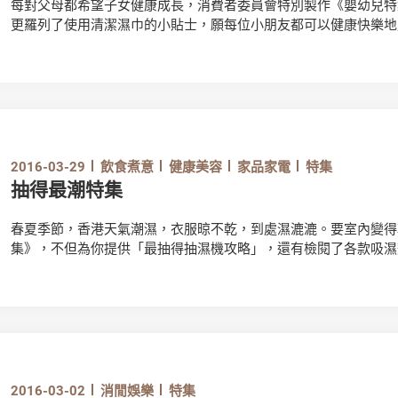
每對父母都希望子女健康成長，消費者委員會特別製作《嬰幼兒特
更羅列了使用清潔濕巾的小貼士，願每位小朋友都可以健康快樂地
2016-03-29
飲食煮意
健康美容
家品家電
特集
抽得最潮特集
春夏季節，香港天氣潮濕，衣服晾不乾，到處濕漉漉。要室內變得
集》，不但為你提供「最抽得抽濕機攻略」，還有檢閱了各款吸濕
天，原來都可以好乾爽。
2016-03-02
消閒娛樂
特集