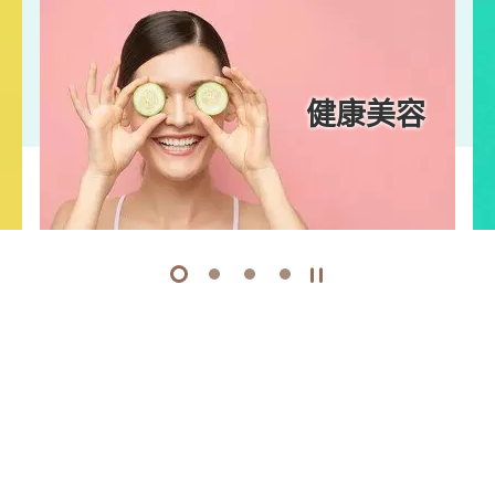
健康美容
1
2
3
4
開始/暫停幻燈片