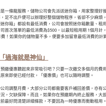
則是一條龍服務，儲物公司會先派送迷你箱，用家整理好
存，足不出戶便可以辦理好整個儲物程序，省卻不少麻煩
門迷你箱」都設有最低消費，公司會按照迷你箱數量、租
司首次落單的最低消費為$500，以最短租用期 1個月計
月費！如果你的儲物量不多，便要多加留意最低消費的計
「過海就是神仙」
，預繳優惠聽起來非常吸引吧？只要一次繳交多個月的費
但原來即使已經付款，「優惠價」也可以隨時調整。
物公司調整月費，大部分公司都需要客戶補回差價，亦有
情況，欠缺保障。而且，如果你在預繳期內終止服務，大
繳前最好問清楚詳細條款，不要因為一時優惠而衝動租用