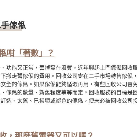
二手傢俬
俬咁「著數」？
淨、功能又正常，丟掉實在浪費。近年興起上門傢俬回收
省下搬走舊傢俬的費用。回收公司會在二手市場轉售傢俬
構安全的傢俬。如果傢俬能夠循環再用，有些回收公司會
區、傢俬的數量、新舊程度等等而定。回收服務的目標是
、訂造、太舊、已損壞或褪色的傢俬，便未必被回收公司
收，那麼舊電器又可以嗎？