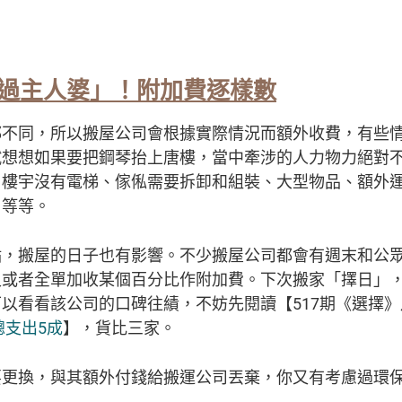
過主人婆」！附加費逐樣數
都不同，所以搬屋公司會根據實際情況而額外收費，有些
試想想如果要把鋼琴抬上唐樓，當中牽涉的人力物力絕對
、樓宇沒有電梯、傢俬需要拆卸和組裝、大型物品、額外
用等等。
點，搬屋的日子也有影響。不少搬屋公司都會有週末和公
又或者全單加收某個百分比作附加費。下次搬家「擇日」
以看看該公司的口碑往績，不妨先閱讀【517期《選擇》
總支出5成
】，貨比三家。
要更換，與其額外付錢給搬運公司丟棄，你又有考慮過環