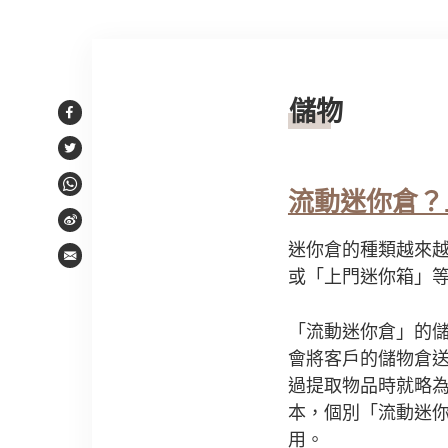
文章內容
儲物
Facebook
Twitter
WhatsApp
流動迷你倉？
Weibo
迷你倉的種類越來
Email
或「上門迷你箱」
「流動迷你倉」的
會將客戶的儲物倉
過提取物品時就略
本，個別「流動迷
用。