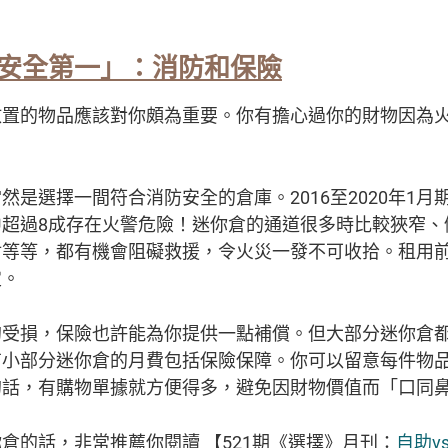
安全第一」：消防和保險
放置的物品應該對你頗為重要。你有擔心過你的財物因為
然是選擇一間符合消防安全的倉庫。2016至2020年1
中超過8成存在火警危險！迷你倉的通道很多時比較狹窄、
封等等，都有機會阻礙救援，令火災一發不可收拾。租用
定。
的受損，保險也許能為你提供一點補償。但大部分迷你倉
有小部分迷你倉的月費包括保險保障。你可以留意每件物
的話，有購物單據就方便得多，避免因財物價值而「口同
倉的話，非常推薦你閱讀 【521期《選擇》月刊：
自助v