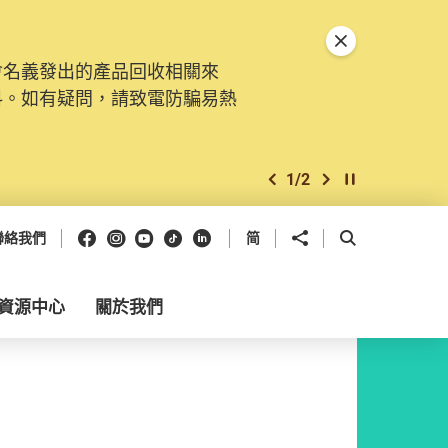
關閉特別通告
會名義發出的產品回收相關來
料。如有疑問，請致電防騙易熱
1
/
2
上一個
下一個
開始/暫停幻燈
Facebook
Instagram
Youtube
抖音
領英
分享到
開啟搜尋框
聯絡我們
简
資源中心
關於我們