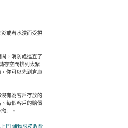
火災或者水浸而受損
月期間，消防處巡查了
儲存空間排列太緊
前，你可以先到倉庫
都沒有為客戶存放的
品、每個客戶的賠償
鼻拗」。
s上門 儲物服務收費