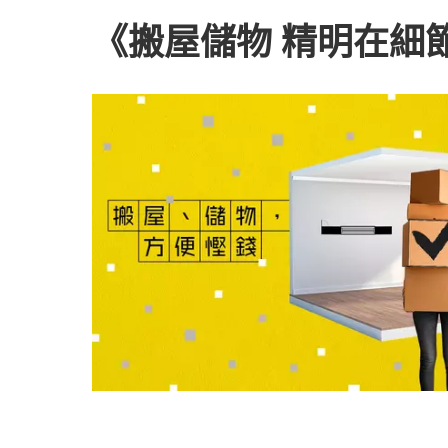
《搬屋儲物 精明在細