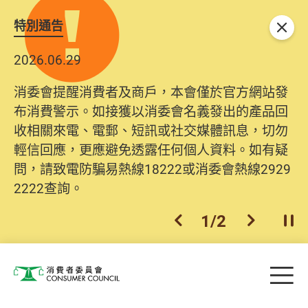
特別通告
關閉
2026.06.29
消委會提醒消費者及商戶，本會僅於官方網站發
布消費警示。如接獲以消委會名義發出的產品回
收相關來電、電郵、短訊或社交媒體訊息，切勿
輕信回應，更應避免透露任何個人資料。如有疑
問，請致電防騙易熱線18222或消委會熱線2929
2222查詢。
1
/
2
上一個
下一個
開
Skip to main content
目
消費者委員會