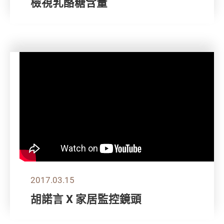
檢視乳酪糖含量
2017.03.15
胡諾言 X 家居監控鏡頭