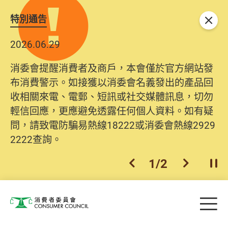
特別通告
關閉
2026.06.29
消委會提醒消費者及商戶，本會僅於官方網站發
布消費警示。如接獲以消委會名義發出的產品回
收相關來電、電郵、短訊或社交媒體訊息，切勿
輕信回應，更應避免透露任何個人資料。如有疑
問，請致電防騙易熱線18222或消委會熱線2929
2222查詢。
2
/
2
上一個
下一個
開
Skip to main content
目
消費者委員會