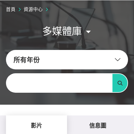
首頁
資源中心
多媒體庫
所有年份
關鍵字
搜尋
影片
信息圖