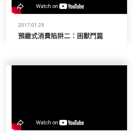
2017.01.25
預繳式消費陷阱二：困獸鬥篇