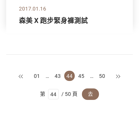
2017.01.16
森美 X 跑步緊身褲測試
上一頁
下一頁
01
…
43
44
45
…
50
第
/ 50 頁
去