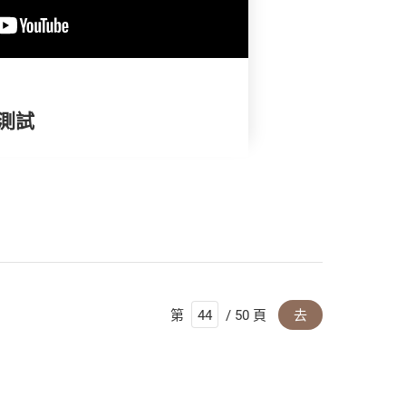
褲測試
第
/ 50 頁
去