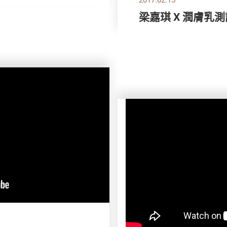
梁嘉琪 X 潤膚乳測