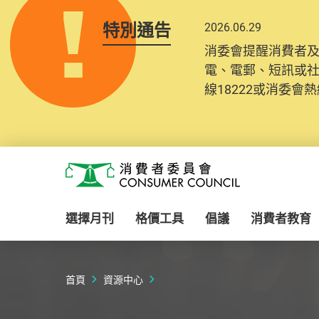
特別通告
2026.06.29
2025.10.31
消委會提醒消費者
為提升使用者體驗及
電、電郵、短訊或
消費者需要提供基
線18222或消委會熱線
紀錄將清晰整合於
Skip to main content
消費者委員會
選擇月刊
格價工具
倡議
消費者教育
首頁
資源中心