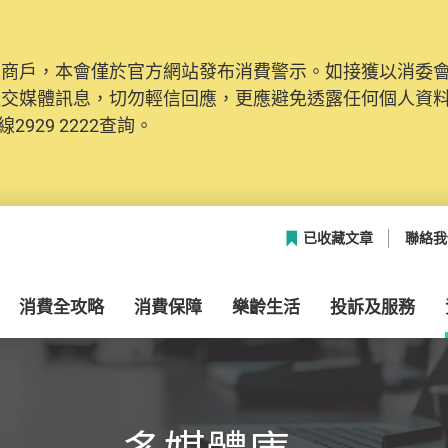
及商戶，本會僅於官方網站發布消費警示。如接獲以消委
網絡安全，本會的投訴處理系統已經進行升級及推出新功能
社交媒體訊息，切勿輕信回應，更應避免透露任何個人資
本聯絡資料（包括姓名、電郵及電話）註冊帳戶，才可提
2929 2222查詢。
帳戶中，方便日後作出跟進。
已收藏文章
聯絡我
消費全攻略
消費保障
樂齡生活
投訴及服務