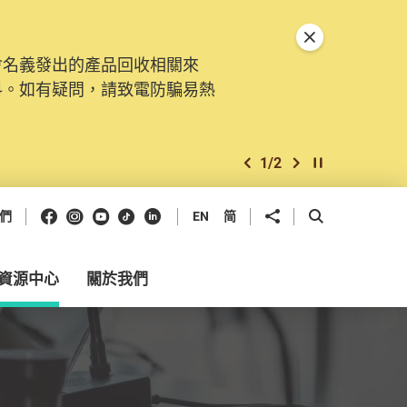
關閉特別通告
會名義發出的產品回收相關來
。由2025年11月10日起，
料。如有疑問，請致電防騙易熱
交投訴、查詢及建議。所有提交
2
/
2
上一個
下一個
開始/暫停幻燈
Facebook
Instagram
Youtube
抖音
領英
分享到
開啟搜尋框
們
EN
简
資源中心
關於我們