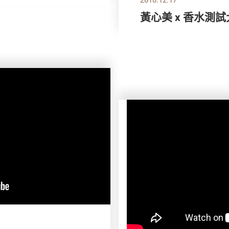
黃心美 x 香水測