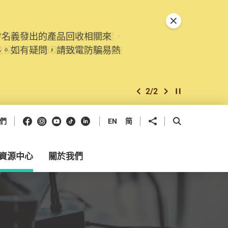
關閉特別通告
。由2025年11月10日起，
交投訴、查詢及建議。所有提交
2
/
2
上一個
下一個
開始/暫停幻燈
Facebook
Instagram
Youtube
抖音
領英
分享到
開啟搜尋框
們
EN
简
資源中心
關於我們