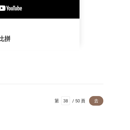
比拼
第
/ 50 頁
去