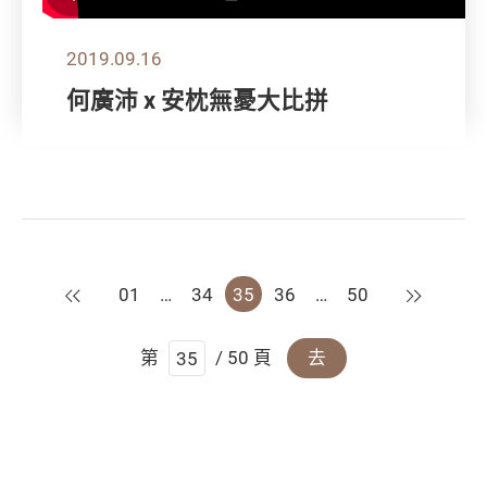
2019.09.16
何廣沛 x 安枕無憂大比拼
上一頁
下一頁
01
…
34
35
36
…
50
第
/ 50 頁
去