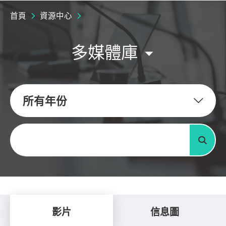
首頁
資源中心
多媒體庫
所有年份
關鍵字
搜尋
影片
信息圖