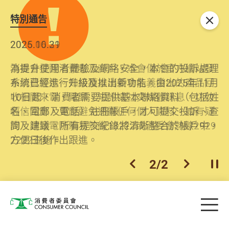
特別通告
關閉
2026.06.29
2025.10.31
消委會提醒消費者及商戶，本會僅於官方網站發
為提升使用者體驗及網絡安全，本會的投訴處理
布消費警示。如接獲以消委會名義發出的產品回
系統已經進行升級及推出新功能。由2025年11月
收相關來電、電郵、短訊或社交媒體訊息，切勿
10日起，消費者需要提供基本聯絡資料（包括姓
輕信回應，更應避免透露任何個人資料。如有疑
名、電郵及電話）註冊帳戶，才可提交投訴、查
問，請致電防騙易熱線18222或消委會熱線2929
詢及建議。所有提交紀錄將清晰整合於帳戶中，
2222查詢。
方便日後作出跟進。
2
/
2
上一個
下一個
開
Skip to main content
目
消費者委員會