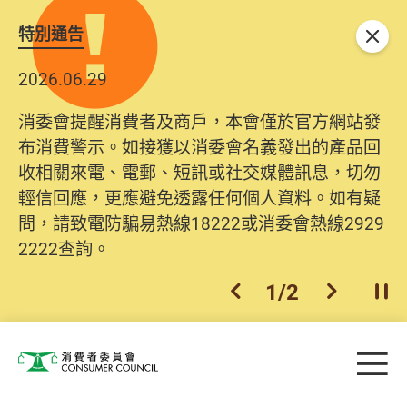
特別通告
關閉
2026.06.29
2025.10.31
消委會提醒消費者及商戶，本會僅於官方網站發
為提升使用者體驗及網絡安全，本會的投訴處理
布消費警示。如接獲以消委會名義發出的產品回
系統已經進行升級及推出新功能。由2025年11月
收相關來電、電郵、短訊或社交媒體訊息，切勿
10日起，消費者需要提供基本聯絡資料（包括姓
輕信回應，更應避免透露任何個人資料。如有疑
名、電郵及電話）註冊帳戶，才可提交投訴、查
問，請致電防騙易熱線18222或消委會熱線2929
詢及建議。所有提交紀錄將清晰整合於帳戶中，
2222查詢。
方便日後作出跟進。
2
/
2
上一個
下一個
開
Skip to main content
目
消費者委員會