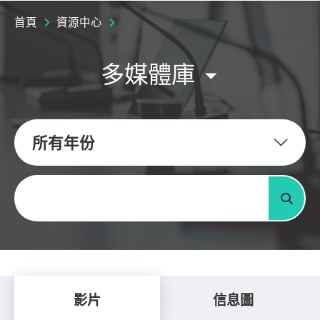
首頁
資源中心
多媒體庫
所有年份
關鍵字
搜尋
影片
信息圖