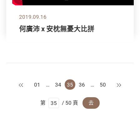
2019.09.16
何廣沛 x 安枕無憂大比拼
上一頁
下一頁
01
…
34
35
36
…
50
第
/ 50 頁
去