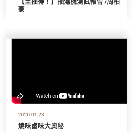
【至抽得！】抽濕機測試報告 /周柏
豪
2020.01.23
燒味鹵味大奧秘