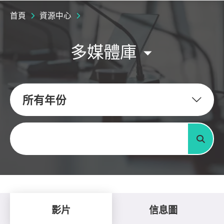
首頁
資源中心
多媒體庫
所有年份
關鍵字
搜尋
影片
信息圖