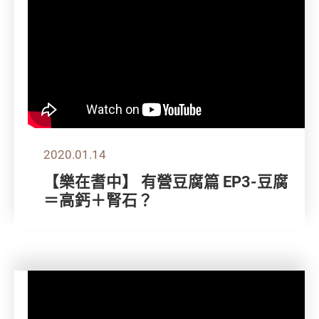
2020.01.14
【樂在耆中】 有營豆腐篇 EP3-豆腐
＝高鈣＋腎石？