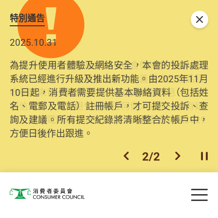
特別通告
關閉
2025.10.31
為提升使用者體驗及網絡安全，本會的投訴處理
系統已經進行升級及推出新功能。由2025年11月
10日起，消費者需要提供基本聯絡資料（包括姓
名、電郵及電話）註冊帳戶，才可提交投訴、查
詢及建議。所有提交紀錄將清晰整合於帳戶中，
方便日後作出跟進。
2
/
2
上一個
下一個
開
Skip to main content
目
消費者委員會