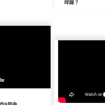
咩睇？
製作8部曲