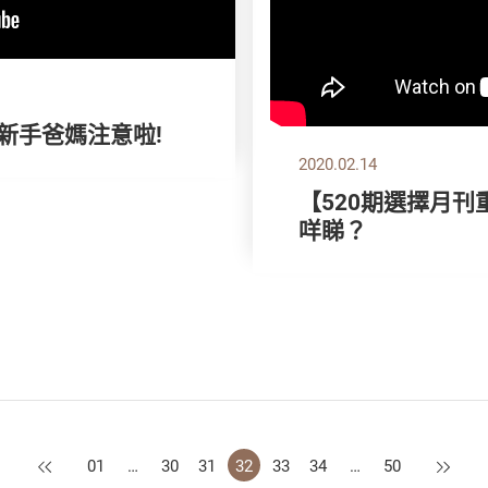
位新手爸媽注意啦!
2020.02.14
【520期選擇月刊
咩睇？
上一頁
下一頁
01
…
30
31
32
33
34
…
50