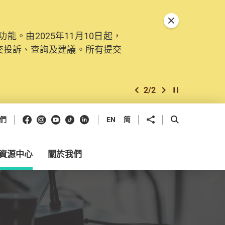
關閉特別通告
。由2025年11月10日起，
交投訴、查詢及建議。所有提交
2
/
2
上一個
下一個
開始/暫停幻燈
Facebook
Instagram
Youtube
抖音
領英
分享到
開啟搜尋框
們
EN
简
資源中心
關於我們