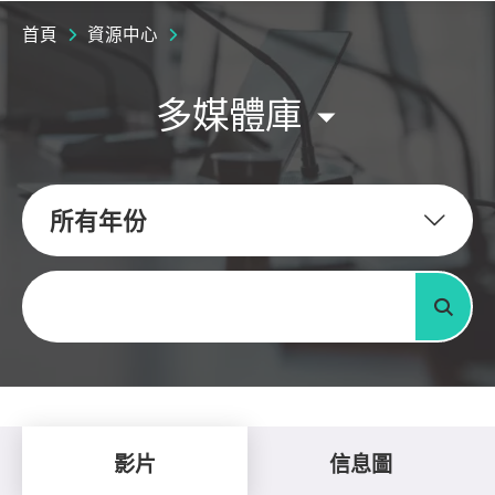
首頁
資源中心
多媒體庫
所有年份
關鍵字
搜尋
影片
信息圖