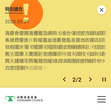
特別通告
關閉
2026.06.29
2025.10.31
消委會提醒消費者及商戶，本會僅於官方網站發
為提升使用者體驗及網絡安全，本會的投訴處理
布消費警示。如接獲以消委會名義發出的產品回
系統已經進行升級及推出新功能。由2025年11月
收相關來電、電郵、短訊或社交媒體訊息，切勿
10日起，消費者需要提供基本聯絡資料（包括姓
輕信回應，更應避免透露任何個人資料。如有疑
名、電郵及電話）註冊帳戶，才可提交投訴、查
問，請致電防騙易熱線18222或消委會熱線2929
詢及建議。所有提交紀錄將清晰整合於帳戶中，
2222查詢。
方便日後作出跟進。
2
/
2
上一個
下一個
開
Skip to main content
目
消費者委員會