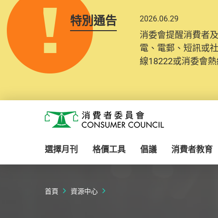
特別通告
2026.06.29
2025.10.31
消委會提醒消費者
為提升使用者體驗及
電、電郵、短訊或
消費者需要提供基
線18222或消委會熱線
紀錄將清晰整合於
Skip to main content
消費者委員會
選擇月刊
格價工具
倡議
消費者教育
首頁
資源中心