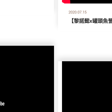
2020.07.15
【黎諾懿x罐頭魚