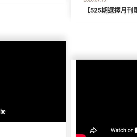
【525期選擇月刊