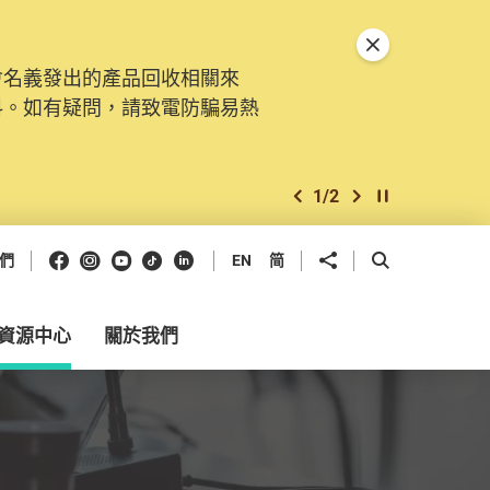
關閉特別通告
會名義發出的產品回收相關來
。由2025年11月10日起，
料。如有疑問，請致電防騙易熱
交投訴、查詢及建議。所有提交
2
/
2
上一個
下一個
開始/暫停幻燈
Facebook
Instagram
Youtube
抖音
領英
分享到
開啟搜尋框
們
EN
简
資源中心
關於我們