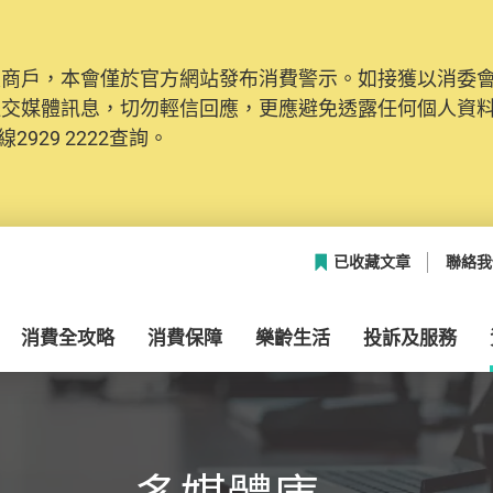
及商戶，本會僅於官方網站發布消費警示。如接獲以消委
網絡安全，本會的投訴處理系統已經進行升級及推出新功能
社交媒體訊息，切勿輕信回應，更應避免透露任何個人資
本聯絡資料（包括姓名、電郵及電話）註冊帳戶，才可提
2929 2222查詢。
帳戶中，方便日後作出跟進。
已收藏文章
聯絡我
消費全攻略
消費保障
樂齡生活
投訴及服務