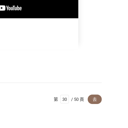
】
第
/ 50 頁
去