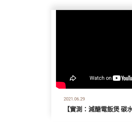
2021.06.29
【實測：減醣電飯煲 碳