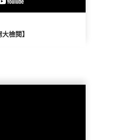
窮大檢閱】