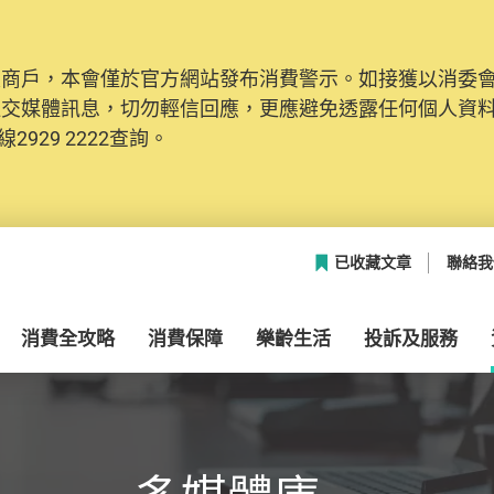
及商戶，本會僅於官方網站發布消費警示。如接獲以消委
網絡安全，本會的投訴處理系統已經進行升級及推出新功能
社交媒體訊息，切勿輕信回應，更應避免透露任何個人資
本聯絡資料（包括姓名、電郵及電話）註冊帳戶，才可提
2929 2222查詢。
帳戶中，方便日後作出跟進。
已收藏文章
聯絡我
消費全攻略
消費保障
樂齡生活
投訴及服務