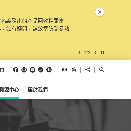
關閉特別通告
會名義發出的產品回收相關來
。由2025年11月10日起，
料。如有疑問，請致電防騙易熱
交投訴、查詢及建議。所有提交
2
/
2
上一個
下一個
開始/暫停幻燈
Facebook
Instagram
Youtube
抖音
領英
分享到
開啟搜尋框
們
EN
简
資源中心
關於我們