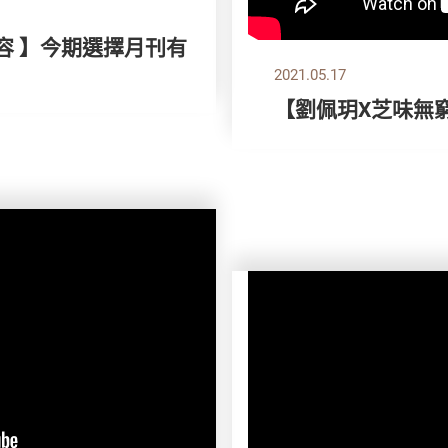
容 】今期選擇月刊有
2021.05.17
【劉佩玥X芝味無