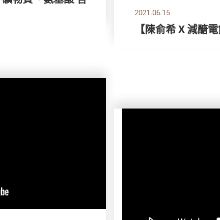
2021.06.15
【陳俞希 X 減醣