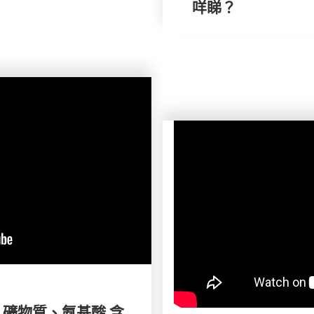
咩睇？
 礦物質、氨基酸 含