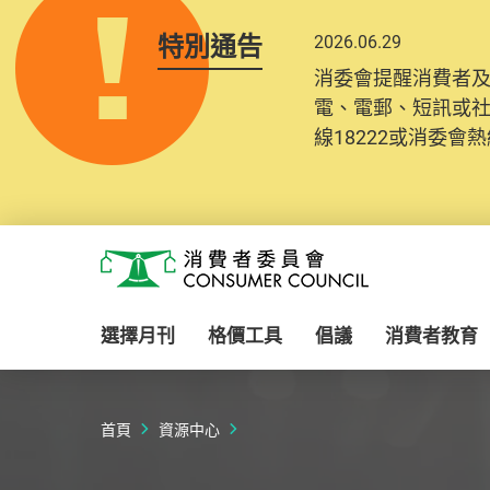
特別通告
2026.06.29
2025.10.31
消委會提醒消費者
為提升使用者體驗及
電、電郵、短訊或
消費者需要提供基
線18222或消委會熱線
紀錄將清晰整合於
Skip to main content
消費者委員會
選擇月刊
格價工具
倡議
消費者教育
首頁
資源中心