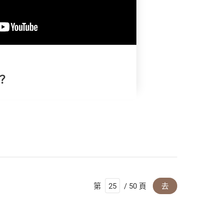
？
第
/ 50 頁
去