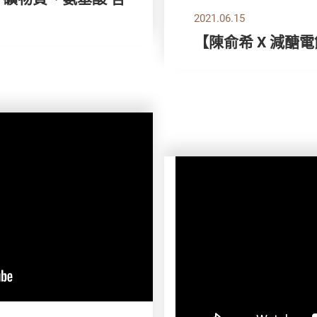
2021.06.15
【陳俞希 X 減醣