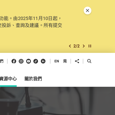
關閉特別通告
。由2025年11月10日起，
交投訴、查詢及建議。所有提交
2
/
2
上一個
下一個
開始/暫停幻燈
Facebook
Instagram
Youtube
抖音
領英
分享到
開啟搜尋框
們
EN
简
資源中心
關於我們