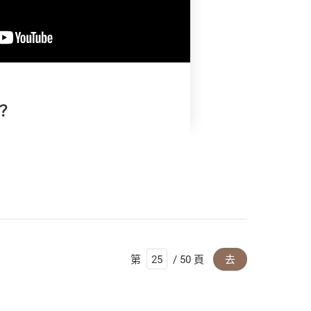
？
第
/ 50 頁
去