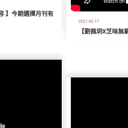
容 】今期選擇月刊有
2021.05.17
【劉佩玥X芝味無