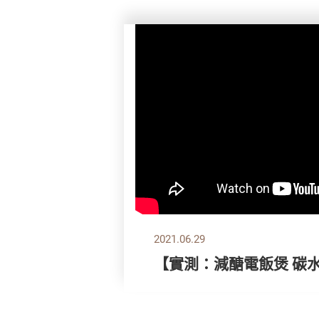
2021.06.29
【實測：減醣電飯煲 碳