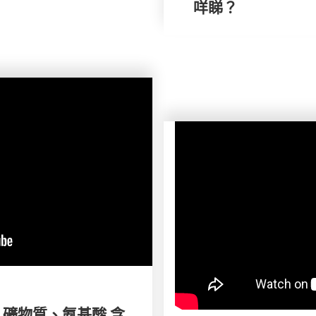
咩睇？
 礦物質、氨基酸 含