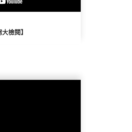
窮大檢閱】