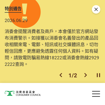
特別通告
關閉
2026.06.29
2025.10.31
消委會提醒消費者及商戶，本會僅於官方網站發
為提升使用者體驗及網絡安全，本會的投訴處理
布消費警示。如接獲以消委會名義發出的產品回
系統已經進行升級及推出新功能。由2025年11月
收相關來電、電郵、短訊或社交媒體訊息，切勿
10日起，消費者需要提供基本聯絡資料（包括姓
輕信回應，更應避免透露任何個人資料。如有疑
名、電郵及電話）註冊帳戶，才可提交投訴、查
問，請致電防騙易熱線18222或消委會熱線2929
詢及建議。所有提交紀錄將清晰整合於帳戶中，
2222查詢。
方便日後作出跟進。
2
/
2
上一個
下一個
開
Skip to main content
目
消費者委員會