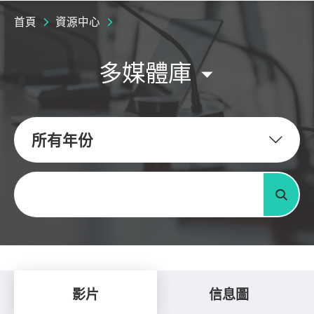
首頁
資源中心
多媒體庫
所有年份
關鍵字
搜尋
影片
信息圖