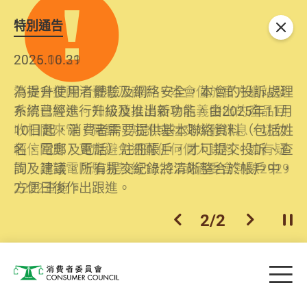
特別通告
關閉
2026.06.29
2025.10.31
消委會提醒消費者及商戶，本會僅於官方網站發
為提升使用者體驗及網絡安全，本會的投訴處理
布消費警示。如接獲以消委會名義發出的產品回
系統已經進行升級及推出新功能。由2025年11月
收相關來電、電郵、短訊或社交媒體訊息，切勿
10日起，消費者需要提供基本聯絡資料（包括姓
輕信回應，更應避免透露任何個人資料。如有疑
名、電郵及電話）註冊帳戶，才可提交投訴、查
問，請致電防騙易熱線18222或消委會熱線2929
詢及建議。所有提交紀錄將清晰整合於帳戶中，
2222查詢。
方便日後作出跟進。
2
/
2
上一個
下一個
開
Skip to main content
目
消費者委員會