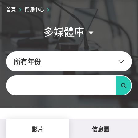
首頁
資源中心
多媒體庫
所有年份
關鍵字
搜尋
影片
信息圖