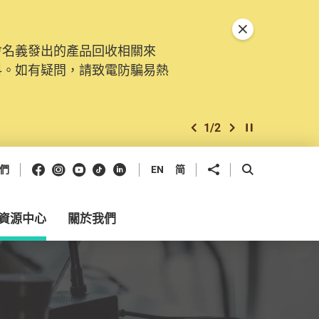
關閉特別通告
會名義發出的產品回收相關來
。由2025年11月10日起，
料。如有疑問，請致電防騙易熱
交投訴、查詢及建議。所有提交
2
/
2
上一個
下一個
開始/暫停幻燈
Facebook
Instagram
Youtube
抖音
領英
分享到
開啟搜尋框
們
EN
简
資源中心
關於我們