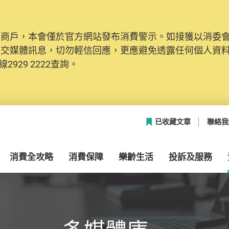
及商戶，本會僅於官方網站發布消費警示。如接獲以消委
網絡安全，本會的投訴處理系統已經進行升級及推出新功能
社交媒體訊息，切勿輕信回應，更應避免透露任何個人資
本聯絡資料（包括姓名、電郵及電話）註冊帳戶，才可提
2929 2222查詢。
帳戶中，方便日後作出跟進。
已收藏文章
聯絡我
消費全攻略
消費保障
樂齡生活
投訴及服務