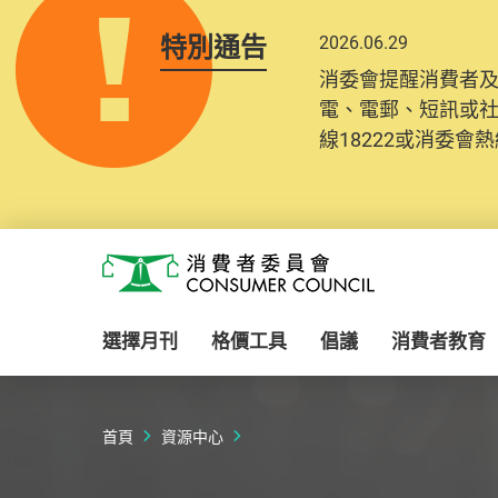
特別通告
2026.06.29
2025.10.31
消委會提醒消費者
為提升使用者體驗及
電、電郵、短訊或
消費者需要提供基
線18222或消委會熱線
紀錄將清晰整合於
Skip to main content
消費者委員會
選擇月刊
格價工具
倡議
消費者教育
首頁
資源中心