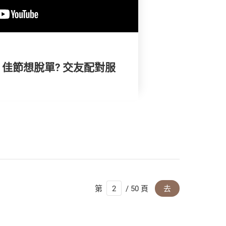
) | 佳節想脫單? 交友配對服
第
/ 50 頁
去