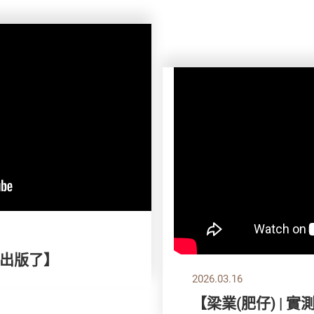
出版了】
2026.03.16
【梁業(肥仔) | 