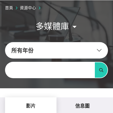
首頁
資源中心
多媒體庫
所有年份
關鍵字
搜尋
影片
信息圖