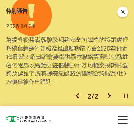
特別通告
關閉
2026.06.29
2025.10.31
消委會提醒消費者及商戶，本會僅於官方網站發
為提升使用者體驗及網絡安全，本會的投訴處理
布消費警示。如接獲以消委會名義發出的產品回
系統已經進行升級及推出新功能。由2025年11月
收相關來電、電郵、短訊或社交媒體訊息，切勿
10日起，消費者需要提供基本聯絡資料（包括姓
輕信回應，更應避免透露任何個人資料。如有疑
名、電郵及電話）註冊帳戶，才可提交投訴、查
問，請致電防騙易熱線18222或消委會熱線2929
詢及建議。所有提交紀錄將清晰整合於帳戶中，
2222查詢。
方便日後作出跟進。
2
/
2
上一個
下一個
開
Skip to main content
目
消費者委員會