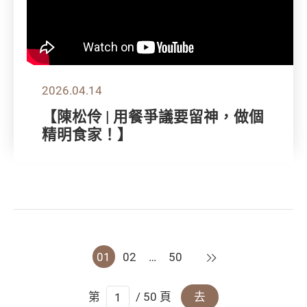
2026.04.14
【陳松伶 | 用餐爭議要留神，做個
精明食家！】
下一頁
01
02
…
50
第
/ 50 頁
去