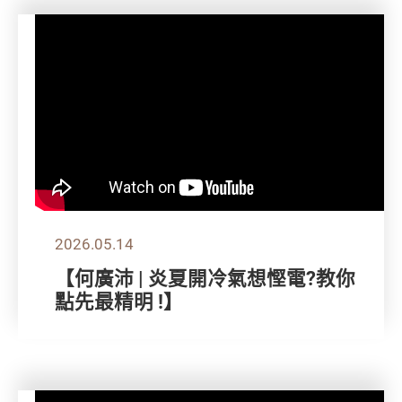
2026.05.14
【何廣沛 | 炎夏開冷氣想慳電?教你
點先最精明 !】