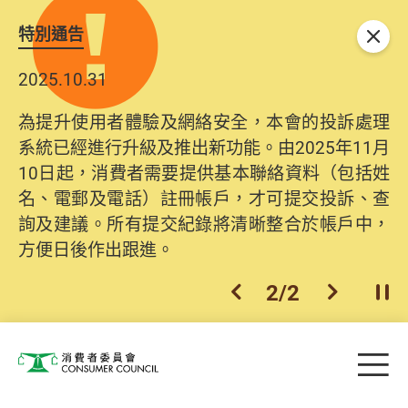
特別通告
關閉
2025.10.31
為提升使用者體驗及網絡安全，本會的投訴處理
系統已經進行升級及推出新功能。由2025年11月
10日起，消費者需要提供基本聯絡資料（包括姓
名、電郵及電話）註冊帳戶，才可提交投訴、查
詢及建議。所有提交紀錄將清晰整合於帳戶中，
方便日後作出跟進。
2
/
2
上一個
下一個
開
Skip to main content
目
消費者委員會