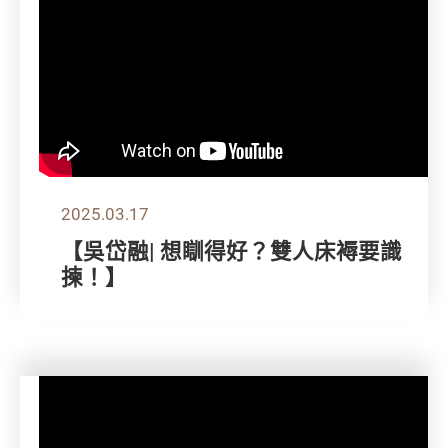
2025.03.17
【吳岱融| 想瞓得好？雙人床褥要識
揀！】