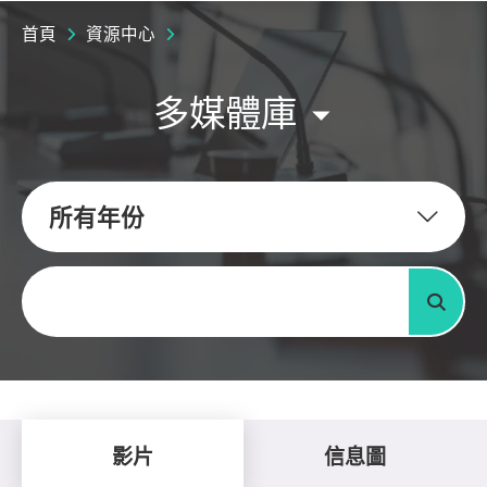
首頁
資源中心
多媒體庫
所有年份
關鍵字
搜尋
影片
信息圖