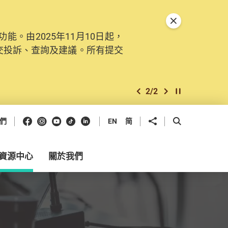
關閉特別通告
。由2025年11月10日起，
交投訴、查詢及建議。所有提交
2
/
2
上一個
下一個
開始/暫停幻燈
Facebook
Instagram
Youtube
抖音
領英
分享到
開啟搜尋框
們
EN
简
資源中心
關於我們