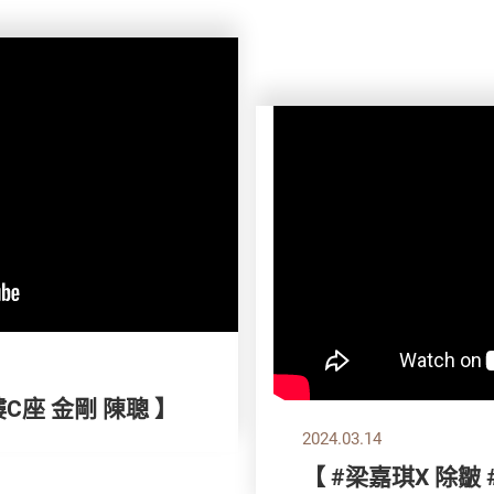
樓C座 金剛 陳聰 】
2024.03.14
【 #梁嘉琪X 除皺