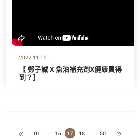
2022.11.15
【 鄭子誠 X 魚油補充劑X健康買得
到？】
上一頁
下一頁
01
…
16
17
18
…
50