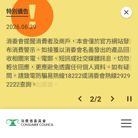
特別通告
關閉
2026.06.29
2025.10.31
消委會提醒消費者及商戶，本會僅於官方網站發
為提升使用者體驗及網絡安全，本會的投訴處理
布消費警示。如接獲以消委會名義發出的產品回
系統已經進行升級及推出新功能。由2025年11月
收相關來電、電郵、短訊或社交媒體訊息，切勿
10日起，消費者需要提供基本聯絡資料（包括姓
輕信回應，更應避免透露任何個人資料。如有疑
名、電郵及電話）註冊帳戶，才可提交投訴、查
問，請致電防騙易熱線18222或消委會熱線2929
詢及建議。所有提交紀錄將清晰整合於帳戶中，
2222查詢。
方便日後作出跟進。
2
/
2
上一個
下一個
開
Skip to main content
目
消費者委員會