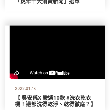
「虎年十大消費新聞」選舉
2023.01.16
【 吳安儀X 嚴選10款 #洗衣乾衣
機！邊部洗得乾淨、乾得徹底？】