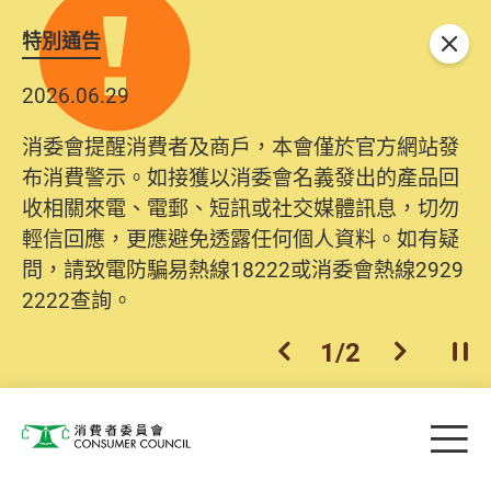
特別通告
關閉
2026.06.29
消委會提醒消費者及商戶，本會僅於官方網站發
布消費警示。如接獲以消委會名義發出的產品回
收相關來電、電郵、短訊或社交媒體訊息，切勿
輕信回應，更應避免透露任何個人資料。如有疑
問，請致電防騙易熱線18222或消委會熱線2929
2222查詢。
1
/
2
上一個
下一個
開
Skip to main content
目
消費者委員會