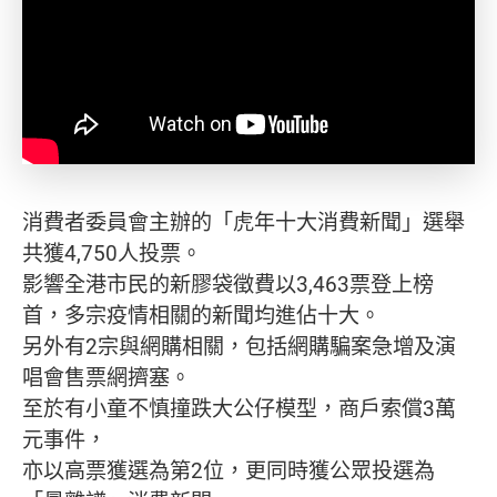
消費者委員會主辦的「虎年十大消費新聞」選舉
共獲4,750人投票。
影響全港市民的新膠袋徵費以3,463票登上榜
首，多宗疫情相關的新聞均進佔十大。
另外有2宗與網購相關，包括網購騙案急增及演
唱會售票網擠塞。
至於有小童不慎撞跌大公仔模型，商戶索償3萬
元事件，
亦以高票獲選為第2位，更同時獲公眾投選為