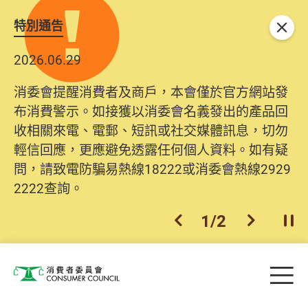
特別通告
關閉
2026.06.29
2025.10.31
消委會提醒消費者及商戶，本會僅於官方網站發
為提升使用者體驗及網絡安全，本會的投訴處理
布消費警示。如接獲以消委會名義發出的產品回
系統已經進行升級及推出新功能。由2025年11月
收相關來電、電郵、短訊或社交媒體訊息，切勿
10日起，消費者需要提供基本聯絡資料（包括姓
輕信回應，更應避免透露任何個人資料。如有疑
名、電郵及電話）註冊帳戶，才可提交投訴、查
問，請致電防騙易熱線18222或消委會熱線2929
詢及建議。所有提交紀錄將清晰整合於帳戶中，
2222查詢。
方便日後作出跟進。
2
/
2
上一個
下一個
開
Skip to main content
目
消費者委員會