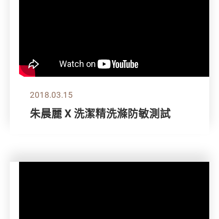
2018.03.15
朱晨麗 X 洗潔精洗滌防敏測試