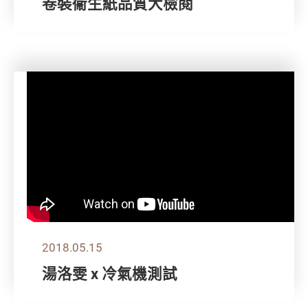
卷裝衞生紙品質大檢閱
2018.05.15
湯洛雯 x 冷氣機測試