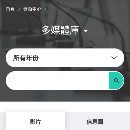
首頁
資源中心
多媒體庫
所有年份
關鍵字
搜尋
影片
信息圖