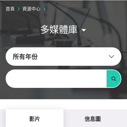
首頁
資源中心
多媒體庫
所有年份
關鍵字
搜尋
影片
信息圖