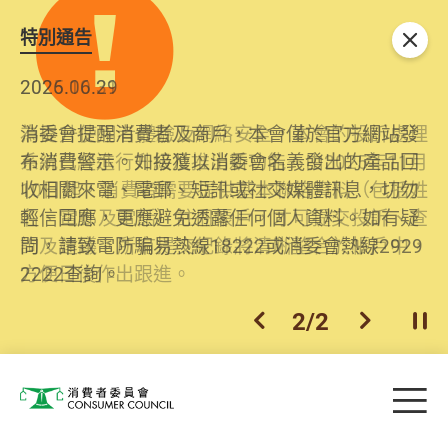
特別通告
關閉
2026.06.29
2025.10.31
消委會提醒消費者及商戶，本會僅於官方網站發
為提升使用者體驗及網絡安全，本會的投訴處理
布消費警示。如接獲以消委會名義發出的產品回
系統已經進行升級及推出新功能。由2025年11月
收相關來電、電郵、短訊或社交媒體訊息，切勿
10日起，消費者需要提供基本聯絡資料（包括姓
輕信回應，更應避免透露任何個人資料。如有疑
名、電郵及電話）註冊帳戶，才可提交投訴、查
問，請致電防騙易熱線18222或消委會熱線2929
詢及建議。所有提交紀錄將清晰整合於帳戶中，
2222查詢。
方便日後作出跟進。
2
/
2
上一個
下一個
開
Skip to main content
目
消費者委員會