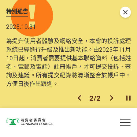
特別通告
關閉
2025.10.31
為提升使用者體驗及網絡安全，本會的投訴處理
系統已經進行升級及推出新功能。由2025年11月
10日起，消費者需要提供基本聯絡資料（包括姓
名、電郵及電話）註冊帳戶，才可提交投訴、查
詢及建議。所有提交紀錄將清晰整合於帳戶中，
方便日後作出跟進。
2
/
2
上一個
下一個
開
Skip to main content
目
消費者委員會