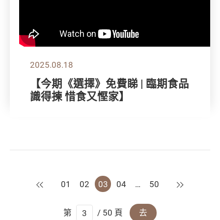
2025.08.18
【今期《選擇》免費睇 | 臨期食品
識得揀 惜食又慳家】
上一頁
下一頁
01
02
03
04
…
50
第
/ 50 頁
去