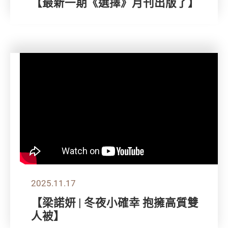
【最新一期《選擇》月刊出版了】
2025.11.17
【梁諾妍 | 冬夜小確幸 抱擁高質雙
人被】