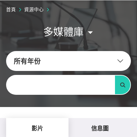
首頁
資源中心
多媒體庫
所有年份
關鍵字
搜尋
影片
信息圖