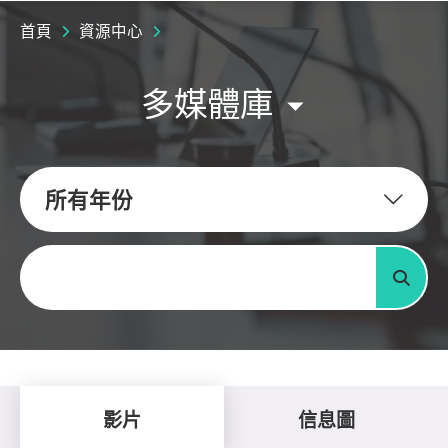
首頁
資源中心
多媒體庫
所有年份
關鍵字
搜尋
影片
信息圖