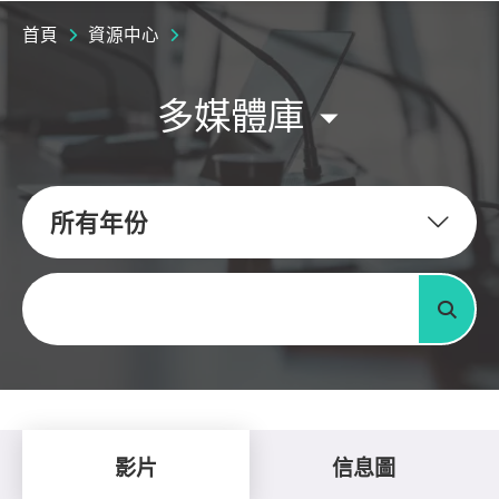
首頁
資源中心
多媒體庫
所有年份
關鍵字
搜尋
影片
信息圖