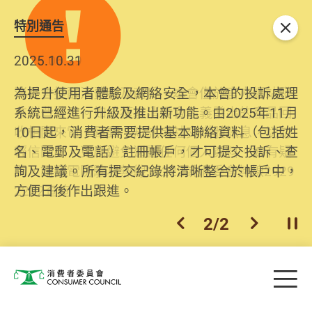
特別通告
關閉
2026.06.29
2025.10.31
消委會提醒消費者及商戶，本會僅於官方網站發
為提升使用者體驗及網絡安全，本會的投訴處理
布消費警示。如接獲以消委會名義發出的產品回
系統已經進行升級及推出新功能。由2025年11月
收相關來電、電郵、短訊或社交媒體訊息，切勿
10日起，消費者需要提供基本聯絡資料（包括姓
輕信回應，更應避免透露任何個人資料。如有疑
名、電郵及電話）註冊帳戶，才可提交投訴、查
問，請致電防騙易熱線18222或消委會熱線2929
詢及建議。所有提交紀錄將清晰整合於帳戶中，
2222查詢。
方便日後作出跟進。
2
/
2
上一個
下一個
開
Skip to main content
目
消費者委員會