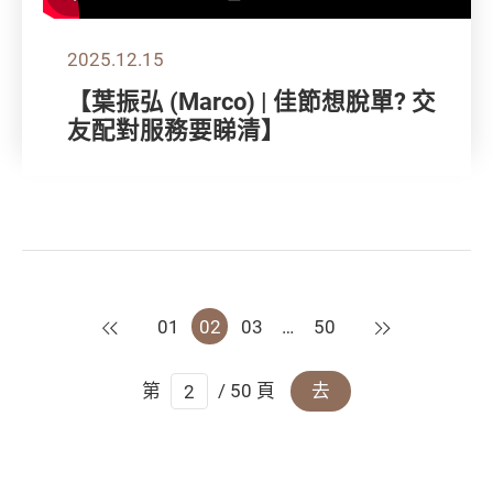
2025.12.15
【葉振弘 (Marco) | 佳節想脫單? 交
友配對服務要睇清】
上一頁
下一頁
01
02
03
…
50
第
/ 50 頁
去