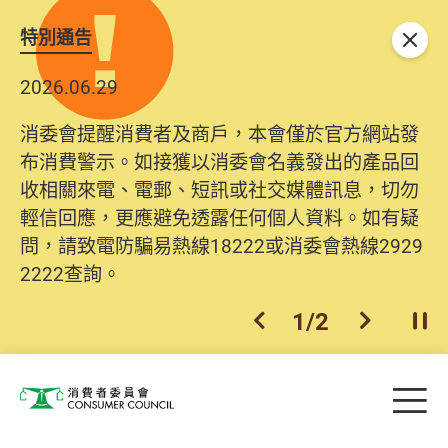
特別通告
關閉
2026.06.29
消委會提醒消費者及商戶，本會僅於官方網站發
布消費警示。如接獲以消委會名義發出的產品回
收相關來電、電郵、短訊或社交媒體訊息，切勿
輕信回應，更應避免透露任何個人資料。如有疑
問，請致電防騙易熱線18222或消委會熱線2929
2222查詢。
1
/
2
上一個
下一個
開
Skip to main content
目
消費者委員會