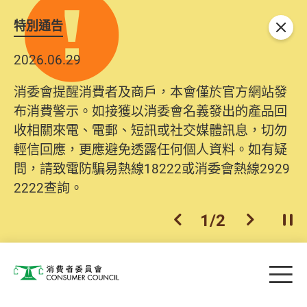
特別通告
關閉
2026.06.29
消委會提醒消費者及商戶，本會僅於官方網站發
布消費警示。如接獲以消委會名義發出的產品回
收相關來電、電郵、短訊或社交媒體訊息，切勿
輕信回應，更應避免透露任何個人資料。如有疑
問，請致電防騙易熱線18222或消委會熱線2929
2222查詢。
1
/
2
上一個
下一個
開
Skip to main content
目
消費者委員會