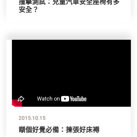
撞擊測試：兒童汽車安全座椅有多
安全？
2015.10.15
瞓個好覺必備：揀張好床褥