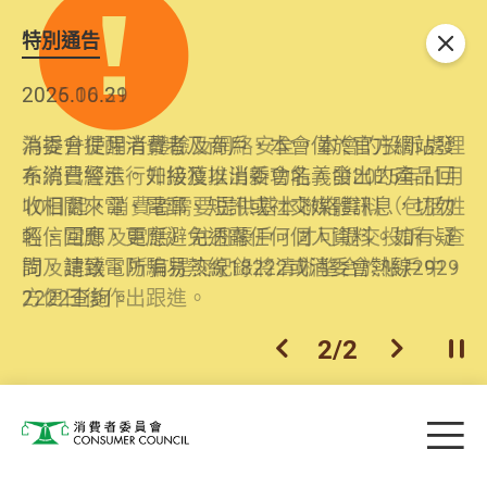
特別通告
關閉
2026.06.29
2025.10.31
消委會提醒消費者及商戶，本會僅於官方網站發
為提升使用者體驗及網絡安全，本會的投訴處理
布消費警示。如接獲以消委會名義發出的產品回
系統已經進行升級及推出新功能。由2025年11月
收相關來電、電郵、短訊或社交媒體訊息，切勿
10日起，消費者需要提供基本聯絡資料（包括姓
輕信回應，更應避免透露任何個人資料。如有疑
名、電郵及電話）註冊帳戶，才可提交投訴、查
問，請致電防騙易熱線18222或消委會熱線2929
詢及建議。所有提交紀錄將清晰整合於帳戶中，
2222查詢。
方便日後作出跟進。
2
/
2
上一個
下一個
開
Skip to main content
目
消費者委員會