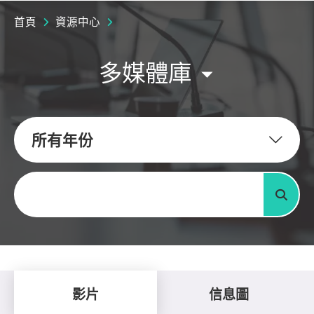
首頁
資源中心
多媒體庫
所有年份
關鍵字
搜尋
影片
信息圖