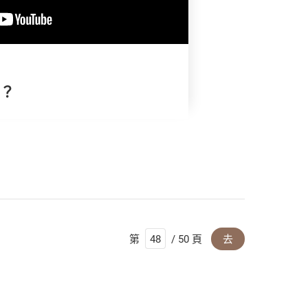
兒？
第
/ 50 頁
去