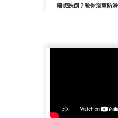
唔想跣倒？教你浴室防滑