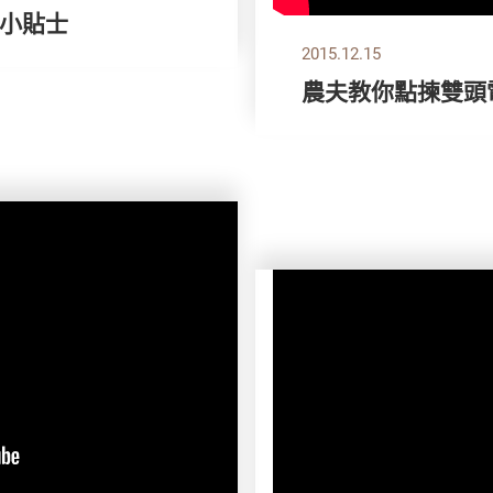
小貼士
2015.12.15
農夫教你點揀雙頭