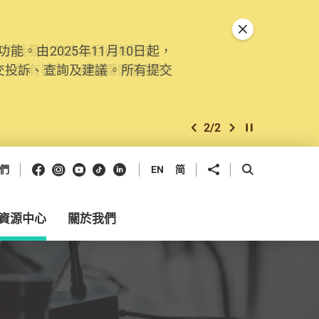
關閉特別通告
。由2025年11月10日起，
交投訴、查詢及建議。所有提交
2
/
2
上一個
下一個
開始/暫停幻燈
Facebook
Instagram
Youtube
抖音
領英
分享到
開啟搜尋框
們
EN
简
資源中心
關於我們