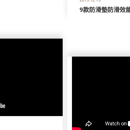
9款防滑墊防滑效