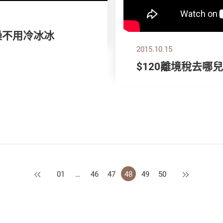
澡不用冷冰冰
2015.10.15
$120離境稅去哪
上一頁
下一頁
01
…
46
47
48
49
50