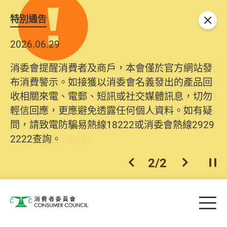
特別通告
關閉
2026.06.29
2025.10.31
消委會提醒消費者及商戶，本會僅於官方網站發
為提升使用者體驗及網絡安全，本會的投訴處理
布消費警示。如接獲以消委會名義發出的產品回
系統已經進行升級及推出新功能。由2025年11月
收相關來電、電郵、短訊或社交媒體訊息，切勿
10日起，消費者需要提供基本聯絡資料（包括姓
輕信回應，更應避免透露任何個人資料。如有疑
名、電郵及電話）註冊帳戶，才可提交投訴、查
問，請致電防騙易熱線18222或消委會熱線2929
詢及建議。所有提交紀錄將清晰整合於帳戶中，
2222查詢。
方便日後作出跟進。
2
/
2
上一個
下一個
開
Skip to main content
目
消費者委員會