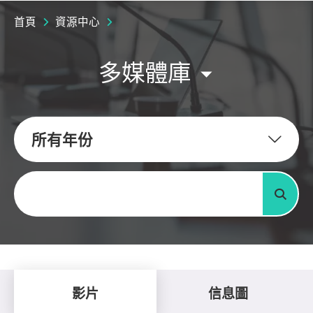
首頁
資源中心
多媒體庫
所有年份
關鍵字
搜尋
影片
信息圖