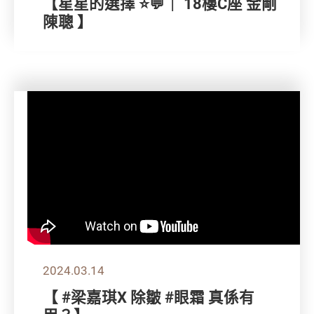
【星星的選擇 ⭐💬｜ 18樓C座 金剛
陳聰 】
2024.03.14
【 #梁嘉琪X 除皺 #眼霜 真係有