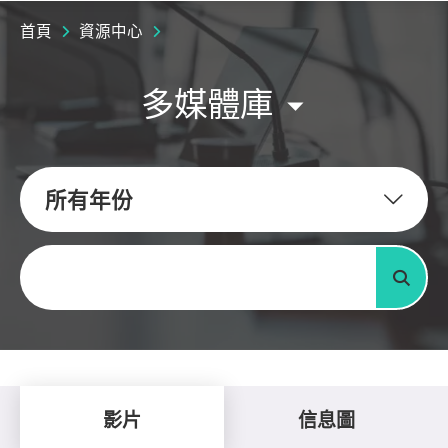
首頁
資源中心
多媒體庫
所有年份
關鍵字
搜尋
影片
信息圖