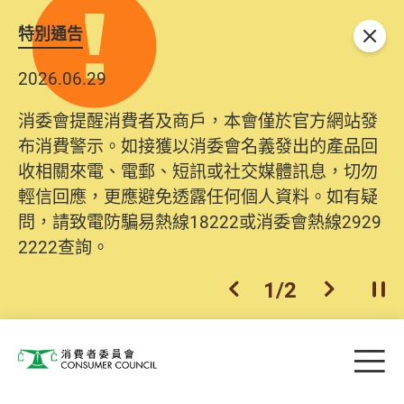
特別通告
關閉
2026.06.29
2025.10.31
消委會提醒消費者及商戶，本會僅於官方網站發
為提升使用者體驗及網絡安全，本會的投訴處理
布消費警示。如接獲以消委會名義發出的產品回
系統已經進行升級及推出新功能。由2025年11月
收相關來電、電郵、短訊或社交媒體訊息，切勿
10日起，消費者需要提供基本聯絡資料（包括姓
輕信回應，更應避免透露任何個人資料。如有疑
名、電郵及電話）註冊帳戶，才可提交投訴、查
問，請致電防騙易熱線18222或消委會熱線2929
詢及建議。所有提交紀錄將清晰整合於帳戶中，
2222查詢。
方便日後作出跟進。
2
/
2
上一個
下一個
開
Skip to main content
目
消費者委員會