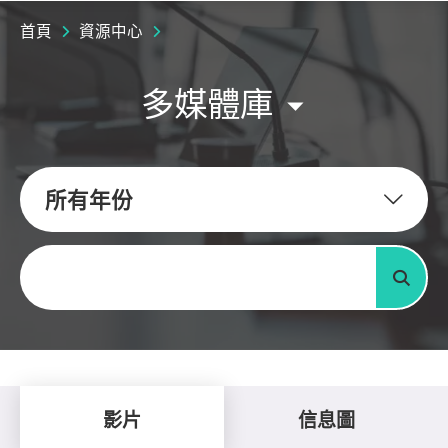
首頁
資源中心
多媒體庫
所有年份
關鍵字
搜尋
影片
信息圖