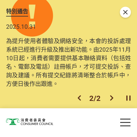
特別通告
關閉
2025.10.31
為提升使用者體驗及網絡安全，本會的投訴處理
系統已經進行升級及推出新功能。由2025年11月
10日起，消費者需要提供基本聯絡資料（包括姓
名、電郵及電話）註冊帳戶，才可提交投訴、查
詢及建議。所有提交紀錄將清晰整合於帳戶中，
方便日後作出跟進。
2
/
2
上一個
下一個
開
Skip to main content
目
消費者委員會