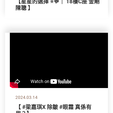
【星星的選擇 ⭐💬｜ 18樓C座 金剛
陳聰 】
2024.03.14
【 #梁嘉琪X 除皺 #眼霜 真係有