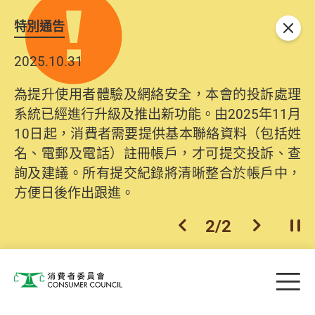
特別通告
關閉
2025.10.31
為提升使用者體驗及網絡安全，本會的投訴處理
系統已經進行升級及推出新功能。由2025年11月
10日起，消費者需要提供基本聯絡資料（包括姓
名、電郵及電話）註冊帳戶，才可提交投訴、查
詢及建議。所有提交紀錄將清晰整合於帳戶中，
方便日後作出跟進。
2
/
2
上一個
下一個
開
Skip to main content
目
消費者委員會