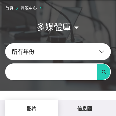
首頁
資源中心
多媒體庫
所有年份
關鍵字
搜尋
影片
信息圖