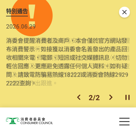
特別通告
關閉
2026.06.29
2025.10.31
消委會提醒消費者及商戶，本會僅於官方網站發
為提升使用者體驗及網絡安全，本會的投訴處理
布消費警示。如接獲以消委會名義發出的產品回
系統已經進行升級及推出新功能。由2025年11月
收相關來電、電郵、短訊或社交媒體訊息，切勿
10日起，消費者需要提供基本聯絡資料（包括姓
輕信回應，更應避免透露任何個人資料。如有疑
名、電郵及電話）註冊帳戶，才可提交投訴、查
問，請致電防騙易熱線18222或消委會熱線2929
詢及建議。所有提交紀錄將清晰整合於帳戶中，
2222查詢。
方便日後作出跟進。
2
/
2
上一個
下一個
開
Skip to main content
目
消費者委員會