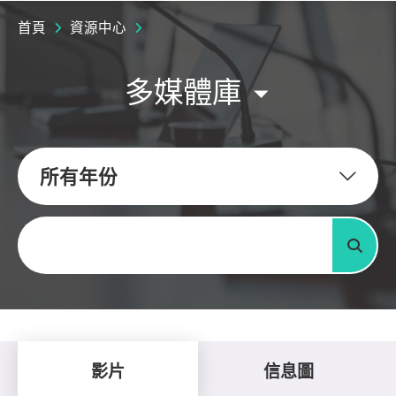
首頁
資源中心
多媒體庫
所有年份
關鍵字
搜尋
影片
信息圖