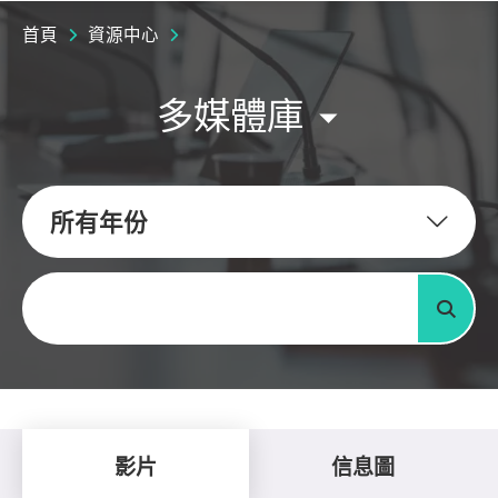
首頁
資源中心
多媒體庫
所有年份
關鍵字
搜尋
影片
信息圖