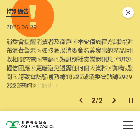
特別通告
關閉
2026.06.29
2025.10.31
消委會提醒消費者及商戶，本會僅於官方網站發
為提升使用者體驗及網絡安全，本會的投訴處理
布消費警示。如接獲以消委會名義發出的產品回
系統已經進行升級及推出新功能。由2025年11月
收相關來電、電郵、短訊或社交媒體訊息，切勿
10日起，消費者需要提供基本聯絡資料（包括姓
輕信回應，更應避免透露任何個人資料。如有疑
名、電郵及電話）註冊帳戶，才可提交投訴、查
問，請致電防騙易熱線18222或消委會熱線2929
詢及建議。所有提交紀錄將清晰整合於帳戶中，
2222查詢。
方便日後作出跟進。
2
/
2
上一個
下一個
開
Skip to main content
目
消費者委員會