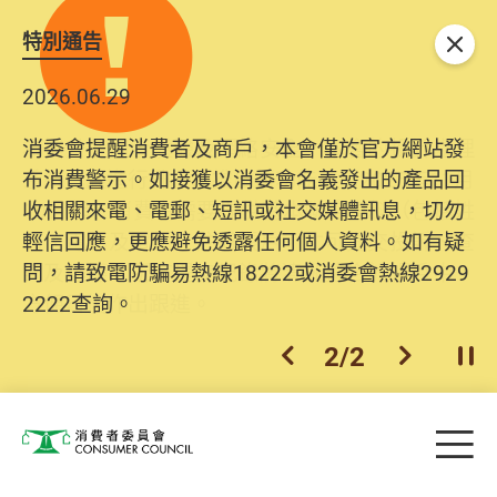
特別通告
關閉
2026.06.29
2025.10.31
消委會提醒消費者及商戶，本會僅於官方網站發
為提升使用者體驗及網絡安全，本會的投訴處理
布消費警示。如接獲以消委會名義發出的產品回
系統已經進行升級及推出新功能。由2025年11月
收相關來電、電郵、短訊或社交媒體訊息，切勿
10日起，消費者需要提供基本聯絡資料（包括姓
輕信回應，更應避免透露任何個人資料。如有疑
名、電郵及電話）註冊帳戶，才可提交投訴、查
問，請致電防騙易熱線18222或消委會熱線2929
詢及建議。所有提交紀錄將清晰整合於帳戶中，
2222查詢。
方便日後作出跟進。
2
/
2
上一個
下一個
開
Skip to main content
目
消費者委員會