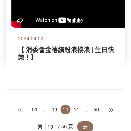
2024.04.02
【 消委會金禧繽紛浪接浪 | 生日快
樂！】
上一頁
下一頁
01
…
09
10
11
…
50
第
/ 50 頁
去