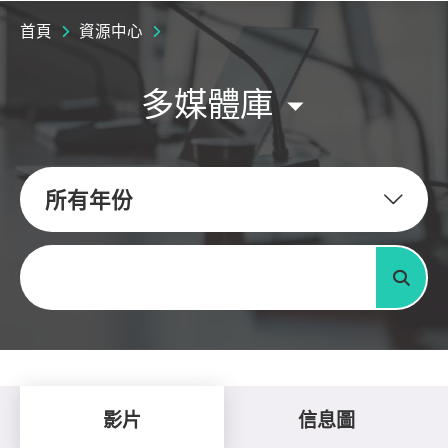
首頁
資源中心
多媒體庫
所有年份
關鍵字
搜尋
影片
信息圖