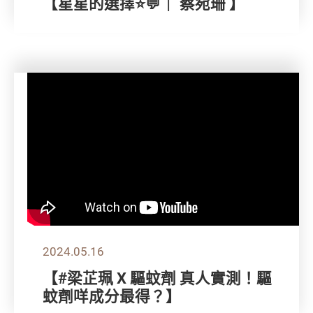
【星星的選擇⭐💬｜ 蔡宛珊 】
2024.05.16
【#梁芷珮 X 驅蚊劑 真人實測！驅
蚊劑咩成分最得？】