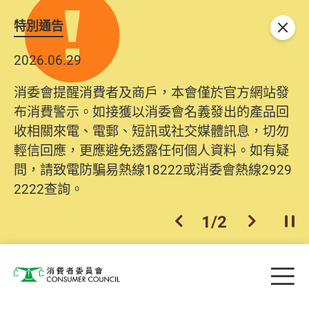
特別通告
關閉
2026.06.29
2025.10.31
消委會提醒消費者及商戶，本會僅於官方網站發
為提升使用者體驗及網絡安全，本會的投訴處理
布消費警示。如接獲以消委會名義發出的產品回
系統已經進行升級及推出新功能。由2025年11月
收相關來電、電郵、短訊或社交媒體訊息，切勿
10日起，消費者需要提供基本聯絡資料（包括姓
輕信回應，更應避免透露任何個人資料。如有疑
名、電郵及電話）註冊帳戶，才可提交投訴、查
問，請致電防騙易熱線18222或消委會熱線2929
詢及建議。所有提交紀錄將清晰整合於帳戶中，
2222查詢。
方便日後作出跟進。
2
/
2
上一個
下一個
開
Skip to main content
目
消費者委員會