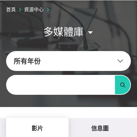
首頁
資源中心
多媒體庫
所有年份
關鍵字
搜尋
影片
信息圖