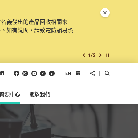
關閉特別通告
會名義發出的產品回收相關來
料。如有疑問，請致電防騙易熱
1
/
2
上一個
下一個
開始/暫停幻燈
Facebook
Instagram
Youtube
抖音
領英
分享到
開啟搜尋框
們
EN
简
資源中心
關於我們