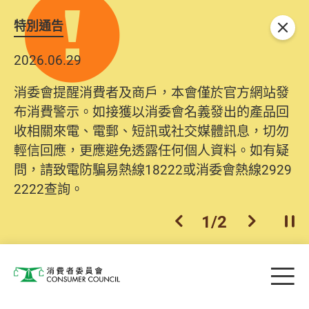
特別通告
關閉
2026.06.29
消委會提醒消費者及商戶，本會僅於官方網站發
布消費警示。如接獲以消委會名義發出的產品回
收相關來電、電郵、短訊或社交媒體訊息，切勿
輕信回應，更應避免透露任何個人資料。如有疑
問，請致電防騙易熱線18222或消委會熱線2929
2222查詢。
1
/
2
上一個
下一個
開
Skip to main content
目
消費者委員會