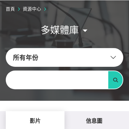
首頁
資源中心
多媒體庫
所有年份
關鍵字
搜尋
影片
信息圖