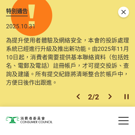
特別通告
關閉
2025.10.31
為提升使用者體驗及網絡安全，本會的投訴處理
系統已經進行升級及推出新功能。由2025年11月
10日起，消費者需要提供基本聯絡資料（包括姓
名、電郵及電話）註冊帳戶，才可提交投訴、查
詢及建議。所有提交紀錄將清晰整合於帳戶中，
方便日後作出跟進。
2
/
2
上一個
下一個
開
Skip to main content
目
消費者委員會