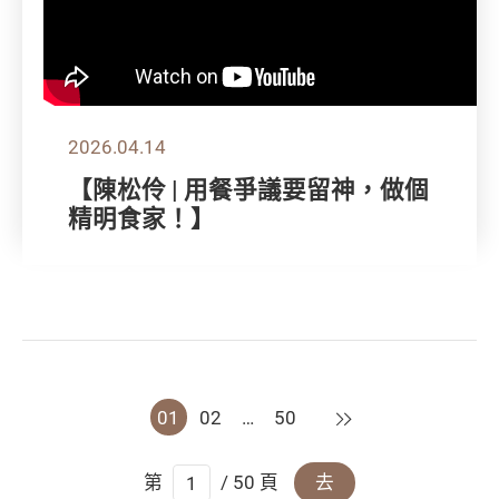
2026.04.14
【陳松伶 | 用餐爭議要留神，做個
精明食家！】
下一頁
01
02
…
50
第
/ 50 頁
去