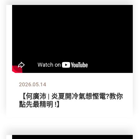
2026.05.14
【何廣沛 | 炎夏開冷氣想慳電?教你
點先最精明 !】