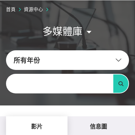
首頁
資源中心
多媒體庫
所有年份
關鍵字
搜尋
影片
信息圖