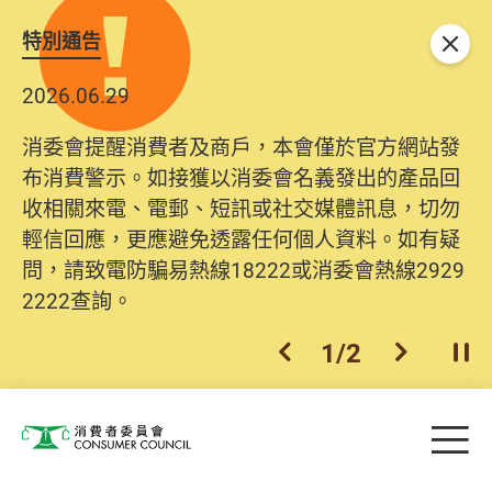
特別通告
關閉
2026.06.29
2025.10.31
消委會提醒消費者及商戶，本會僅於官方網站發
為提升使用者體驗及網絡安全，本會的投訴處理
布消費警示。如接獲以消委會名義發出的產品回
系統已經進行升級及推出新功能。由2025年11月
收相關來電、電郵、短訊或社交媒體訊息，切勿
10日起，消費者需要提供基本聯絡資料（包括姓
輕信回應，更應避免透露任何個人資料。如有疑
名、電郵及電話）註冊帳戶，才可提交投訴、查
問，請致電防騙易熱線18222或消委會熱線2929
詢及建議。所有提交紀錄將清晰整合於帳戶中，
2222查詢。
方便日後作出跟進。
2
/
2
上一個
下一個
開
Skip to main content
目
消費者委員會