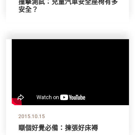
撞擊測試：兒童汽車安全座椅有多
安全？
2015.10.15
瞓個好覺必備：揀張好床褥