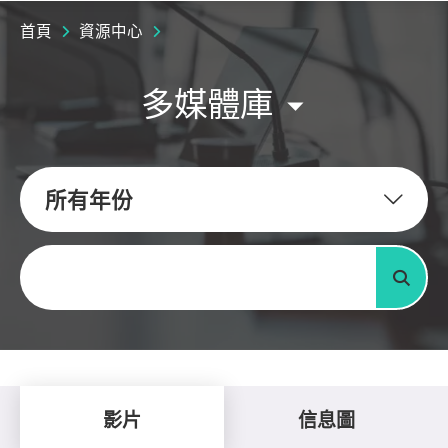
首頁
資源中心
多媒體庫
所有年份
關鍵字
搜尋
影片
信息圖