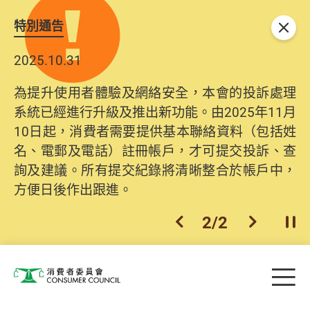
特別通告
關閉
2025.10.31
為提升使用者體驗及網絡安全，本會的投訴處理
系統已經進行升級及推出新功能。由2025年11月
10日起，消費者需要提供基本聯絡資料（包括姓
名、電郵及電話）註冊帳戶，才可提交投訴、查
詢及建議。所有提交紀錄將清晰整合於帳戶中，
方便日後作出跟進。
2
/
2
上一個
下一個
開
Skip to main content
目
消費者委員會