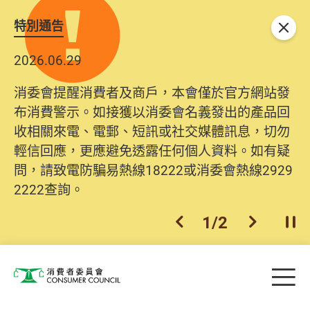
特別通告
關閉
2026.06.29
消委會提醒消費者及商戶，本會僅於官方網站發
布消費警示。如接獲以消委會名義發出的產品回
收相關來電、電郵、短訊或社交媒體訊息，切勿
輕信回應，更應避免透露任何個人資料。如有疑
問，請致電防騙易熱線18222或消委會熱線2929
2222查詢。
1
/
2
上一個
下一個
開
Skip to main content
目
消費者委員會