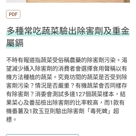
PDF
多種常吃蔬菜驗出除害劑及重金
屬鎘
不時有報道指蔬菜受俗稱農藥的除害劑污染。渴
望減少攝入除害劑的消費者會選擇食用聲稱以有
機方法種植的蔬菜。究竟坊間的蔬菜是否受到除
害劑污染？情況是否嚴重？有機蔬菜會否同樣存
有除害劑？消委會測試多達127個蔬菜樣本，結
果菜心及番茄檢出除害劑的比率較高，而1款有
機番薯及1款玉豆則驗出除害劑「毒死蜱」超
標。